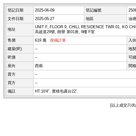
登記日期
2025-06-09
登記編號
250
文件日期
2025-05-27
地區
油
UNIT F, FLOOR 9, CHILL RESIDENCE TWR 01, KO CHI
地址
高超道29號, 朗譽 第01座, 9樓 F室
售價
619 萬
按揭計算
入
建築(呎)
--
地
呎價
--
可
座向
西南
間
賣方
--
買方
--
備註
HT:10'4", 實積包露台22',
[以上成交只供