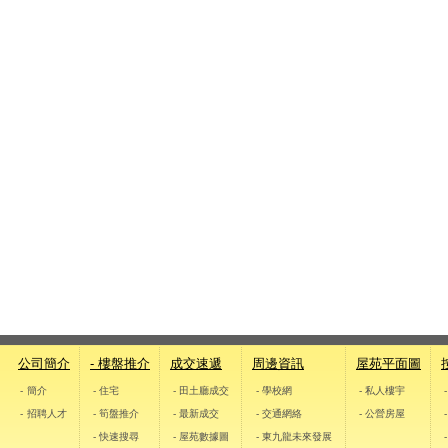
公司簡介
- 樓盤推介
成交速遞
周邊資訊
屋苑平面圖
- 簡介
- 住宅
- 田土廳成交
- 學校網
- 私人樓宇
- 招聘人才
- 筍盤推介
- 最新成交
- 交通網絡
- 公營房屋
- 快速搜尋
- 屋苑數據圖
- 東九龍未來發展