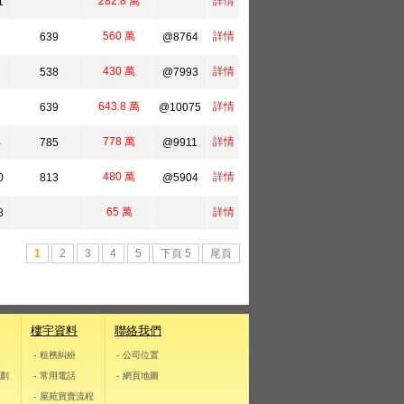
282.8 萬
詳情
1
560 萬
詳情
639
@8764
430 萬
詳情
538
@7993
643.8 萬
詳情
639
@10075
778 萬
詳情
B
785
@9911
480 萬
詳情
0
813
@5904
65 萬
詳情
8
1
2
3
4
5
下頁 5
尾頁
樓宇資料
聯絡我們
- 租務糾紛
- 公司位置
計劃
- 常用電話
- 網頁地圖
式
- 屋苑買賣流程