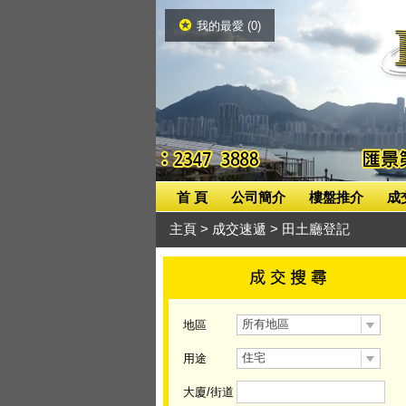
我的最愛 (
0
)
首 頁
公司簡介
樓盤推介
成
主頁
> 成交速遞 > 田土廳登記
所有地區
地區
住宅
用途
大廈/街道