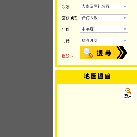
大廈及屋苑搜尋
類別
任何呎數
面積 (呎)
本年度
年份
所有月份
月份
重設 »