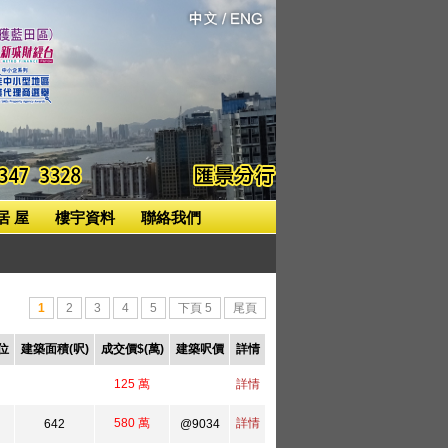
居 屋
樓宇資料
聯絡我們
1
2
3
4
5
下頁 5
尾頁
位
建築面積(呎)
成交價$(萬)
建築呎價
詳情
125 萬
詳情
H
580 萬
詳情
H
642
@9034