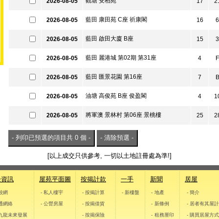
觀塘 安柏苑
2026-08-05
17
2
藍田 康田苑 C座 祈康閣
2026-08-05
16
6
藍田 啟田大廈 B座
2026-08-05
15
3
藍田 麗港城 第02期 第31座
2026-08-05
4
F
藍田 匯景花園 第16座
2026-08-05
7
油塘 高俊苑 B座 俊盈閣
2026-08-05
4
1
將軍澳 景林村 第06座 景桃樓
2026-08-05
25
2
[以上成交只供參考, 一切以土地註冊處為準!]
邊資訊
屋苑平面圖
按揭計款
一手
新聞
居屋
學校網
- 私人樓宇
- 按揭計算
- 新樓盤
- 地產
- 簡介
交通網絡
- 公營房屋
- 按揭借貨
- 新條例
- 居者有其屋
東九龍未來發展
- 按揭保險
- 租務厘印
- 購買居屋方