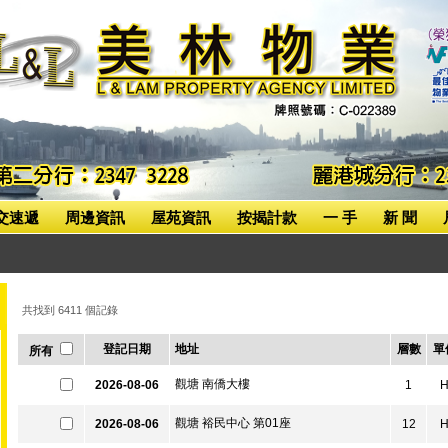
交速遞
周邊資訊
屋苑資訊
按揭計款
一 手
新 聞
共找到 6411 個記錄
登記日期
地址
層數
單
所有
觀塘 南僑大樓
2026-08-06
1
觀塘 裕民中心 第01座
2026-08-06
12