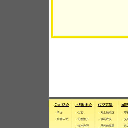
公司簡介
- 樓盤推介
成交速遞
周
- 簡介
- 住宅
- 田土廳成交
- 
- 招聘人才
- 筍盤推介
- 最新成交
- 
- 快速搜尋
- 屋苑數據圖
- 