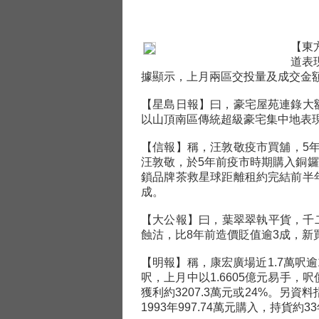
【東
道表
據顯示，上月兩區交投量及成交金
【星島日報】曰，豪宅屋苑連錄大
以山頂南區傳統超級豪宅集中地表現
【信報】稱，汪敦敬疫市買舖，5
汪敦敬，於5年前疫市時期購入銅
鎖品牌茶救星球距離租約完結前半
成。
【大公報】曰，葉翠翠執平貨，千二
蝕沽，比8年前造價貶值逾3成，新
【明報】稱，康宏廣場近1.7萬呎逾
呎，上月中以1.6605億元易手，呎
獲利約3207.3萬元或24%。另資
1993年997.74萬元購入，持貨約3