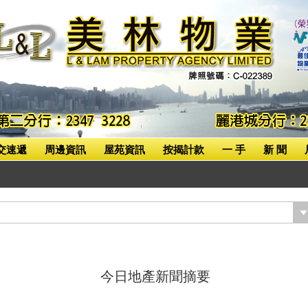
交速遞
周邊資訊
屋苑資訊
按揭計款
一 手
新 聞
今日地產新聞摘要