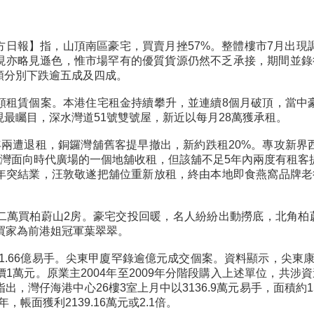
方日報】指，山頂南區豪宅，買賣月挫57%。整體樓市7月出現
現亦略見遜色，惟市場罕有的優質貨源仍然不乏承接，期間並錄
額分別下跌逾五成及四成。
額租賃個案。本港住宅租金持續攀升，並連續8個月破頂，當中
最矚目，深水灣道51號雙號屋，新近以每月28萬獲承租。
年兩遭退租，銅鑼灣舖舊客提早撤出，新約跌租20%。專攻新界
鑼灣面向時代廣場的一個地舖收租，但該舖不足5年內兩度有租客
年突結業，汪敦敬遂把舖位重新放租，終由本地即食燕窩品牌老
萬買柏蔚山2房。豪宅交投回暖，名人紛紛出動撈底，北角柏蔚
買家為前港姐冠軍葉翠翠。
1.66億易手。尖東甲廈罕錄逾億元成交個案。資料顯示，尖東康宏廣場
價1萬元。原業主2004年至2009年分階段購入上述單位，共涉資
料指出，灣仔海港中心26樓3室上月中以3136.9萬元易手，面積約1
3年，帳面獲利2139.16萬元或2.1倍。