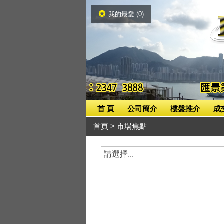
我的最愛 (
0
)
首 頁
公司簡介
樓盤推介
成
首頁
> 市場焦點
請選擇...