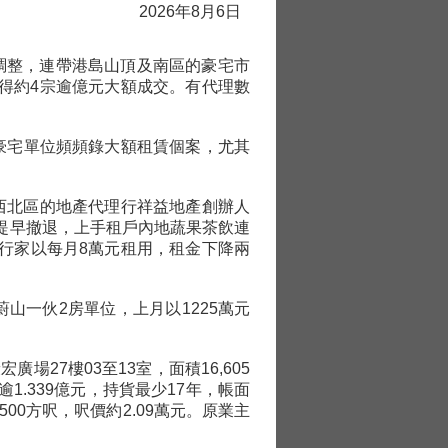
2026年8月6日
調整，連帶港島山頂及南區的豪宅市
得約4宗逾億元大額成交。有代理數
豪宅單位頻頻錄大額租賃個案，尤其
西北區的地產代理行祥益地產創辦人
提早撤退，上手租戶內地蔬果茶飲連
行家以每月8萬元租用，租金下降兩
山一伙2房單位，上月以1225萬元
27樓03至13室，面積16,605
逾1.339億元，持貨最少17年，帳面
500方呎，呎價約2.09萬元。原業主