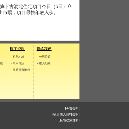
）旗下古洞北住宅項目今日（5日）命
初推出市場，項目最快年底入伙。
樓宇資料
聯絡我們
- 租務糾紛
- 公司位置
計劃
- 常用電話
- 網頁地圖
式
- 屋苑買賣流程
[免責聲明]
[收集個人資料聲明]
[私隱政策聲明]