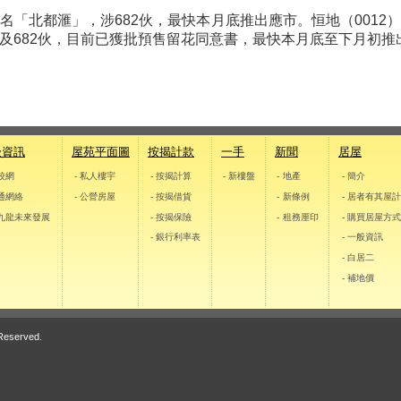
命名「北都滙」，涉682伙，最快本月底推出應市。恒地（0012
le） ，涉及682伙，目前已獲批預售留花同意書，最快本月底至下月
邊資訊
屋苑平面圖
按揭計款
一手
新聞
居屋
學校網
- 私人樓宇
- 按揭計算
- 新樓盤
- 地產
- 簡介
交通網絡
- 公營房屋
- 按揭借貨
- 新條例
- 居者有其屋
東九龍未來發展
- 按揭保險
- 租務厘印
- 購買居屋方
- 銀行利率表
- 一般資訊
- 白居二
- 補地價
 Reserved.