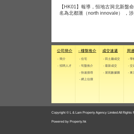
【HK01】報導，恒地古洞北新盤
名為北都滙（north innova
公司簡介
- 樓盤推介
成交速遞
周
- 簡介
- 住宅
- 田土廳成交
- 
- 招聘人才
- 筍盤推介
- 最新成交
- 
- 快速搜尋
- 屋苑數據圖
- 
- 網上估價
Copyright © L & Lam Property Agency Limited All Rights
Powered by
Property.hk