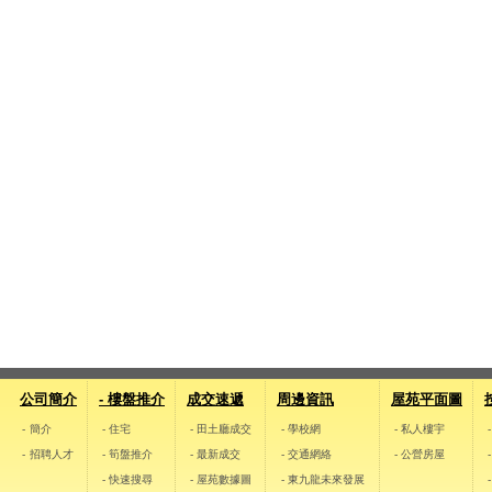
公司簡介
- 樓盤推介
成交速遞
周邊資訊
屋苑平面圖
- 簡介
- 住宅
- 田土廳成交
- 學校網
- 私人樓宇
- 招聘人才
- 筍盤推介
- 最新成交
- 交通網絡
- 公營房屋
- 快速搜尋
- 屋苑數據圖
- 東九龍未來發展