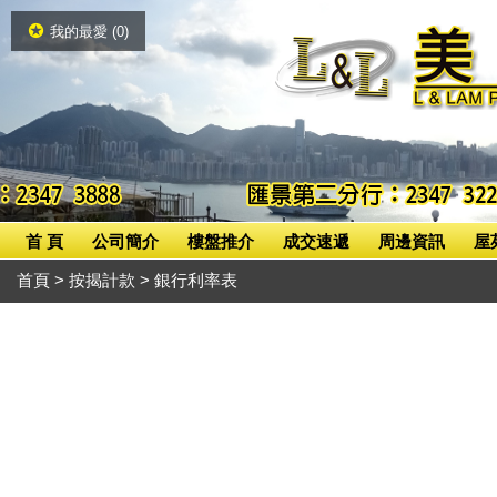
我的最愛 (
0
)
首 頁
公司簡介
樓盤推介
成交速遞
周邊資訊
屋
首頁
> 按揭計款 > 銀行利率表