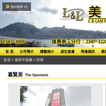
我的最愛 (
0
)
首 頁
公司簡介
樓盤推介
成交速遞
周邊資訊
屋
首頁
>
屋苑平面圖
> 詳情
嘉賢居
The Spectacle