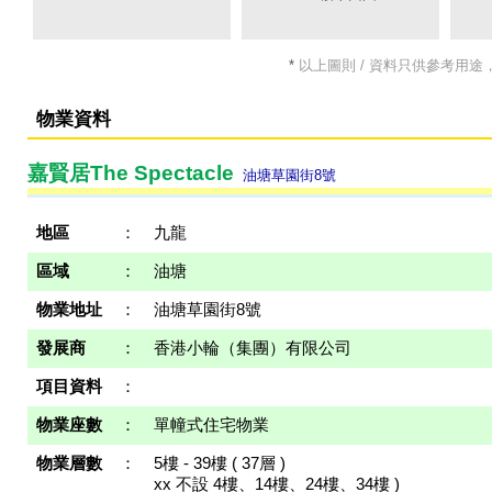
*
以上圖則 / 資料只供參考用途
物業資料
嘉賢居The Spectacle
油塘草園街8號
地區
：
九龍
區域
：
油塘
物業地址
：
油塘草園街8號
發展商
：
香港小輪（集團）有限公司
項目資料
：
物業座數
：
單幢式住宅物業
物業層數
：
5樓 - 39樓 ( 37層 )
xx 不設 4樓、14樓、24樓、34樓 )