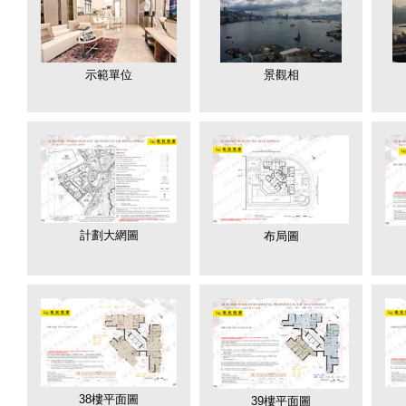
示範單位
景觀相
計劃大網圖
布局圖
38樓平面圖
39樓平面圖