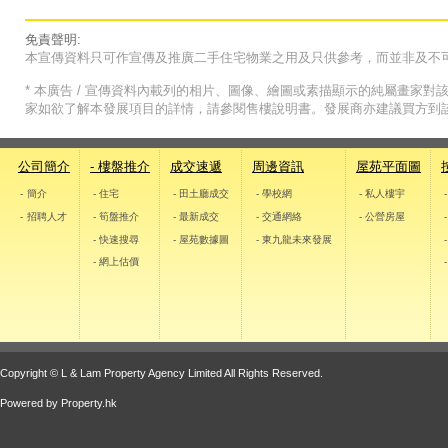
免責聲明:
本宣傳資料只可作宣傳及推廣二手住宅物業之用及只供參考，而並非及不
* 本廣告 / 宣傳資料內載列的相片、圖像、繪圖或素描顯示的純屬畫家
家如欲了解本發展項目的詳情，請參閱售樓說明書。發展商亦建議買方到
公司簡介
- 樓盤推介
成交速遞
周邊資訊
屋苑平面圖
- 簡介
- 住宅
- 田土廳成交
- 學校網
- 私人樓宇
- 招聘人才
- 筍盤推介
- 最新成交
- 交通網絡
- 公營房屋
- 快速搜尋
- 屋苑數據圖
- 東九龍未來發展
- 網上估價
Copyright © L & Lam Property Agency Limited All Rights Reserved.
Powered by
Property.hk