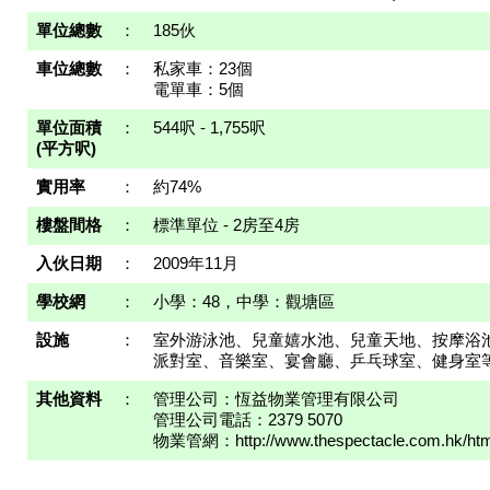
單位總數
：
185伙
車位總數
：
私家車：23個
電單車：5個
單位面積
：
544呎 - 1,755呎
(平方呎)
實用率
：
約74%
樓盤間格
：
標準單位 - 2房至4房
入伙日期
：
2009年11月
學校網
：
小學：48，中學：觀塘區
設施
：
室外游泳池、兒童嬉水池、兒童天地、按摩浴
派對室、音樂室、宴會廳、乒乓球室、健身室
其他資料
：
管理公司：恆益物業管理有限公司
管理公司電話：2379 5070
物業管網：http://www.thespectacle.com.hk/html