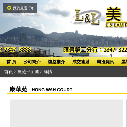
我的最愛 (
0
)
首 頁
公司簡介
樓盤推介
成交速遞
周邊資訊
屋
首頁
>
屋苑平面圖
> 詳情
康華苑
HONG WAH COURT