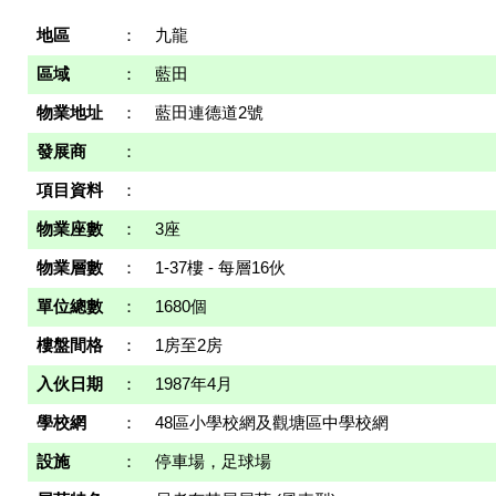
地區
：
九龍
區域
：
藍田
物業地址
：
藍田連德道2號
發展商
：
項目資料
：
物業座數
：
3座
物業層數
：
1-37樓 - 每層16伙
單位總數
：
1680個
樓盤間格
：
1房至2房
入伙日期
：
1987年4月
學校網
：
48區小學校網及觀塘區中學校網
設施
：
停車場，足球場