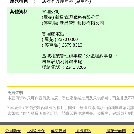
屋苑特色
：
居者有其屋屋苑 (風車型)
其他資料
：
管理公司 ：
(屋苑) 新昌管理服務有限公司
(停車場) 新昌管理集團有限公司
管理處電話：
( 屋苑 ) 2379 0000
( 停車場 ) 2579 8313
區域物業管理辦事處 / 分區租約事務 ：
房屋署順利邨辦事處
聯絡電話 ：2341 8286
免責聲明:
本宣傳資料只可作宣傳及推廣二手住宅物業之用及只供參考，而並非及不
* 本廣告 / 宣傳資料內載列的相片、圖像、繪圖或素描顯示的純屬畫家
家如欲了解本發展項目的詳情，請參閱售樓說明書。發展商亦建議買方到
公司簡介
- 樓盤推介
成交速遞
周邊資訊
屋苑平面圖