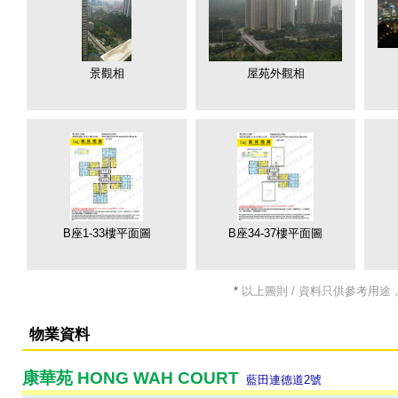
屋苑外觀相
景觀相
B座1-33樓平面圖
B座34-37樓平面圖
*
以上圖則 / 資料只供參考用途
物業資料
康華苑 HONG WAH COURT
藍田連德道2號