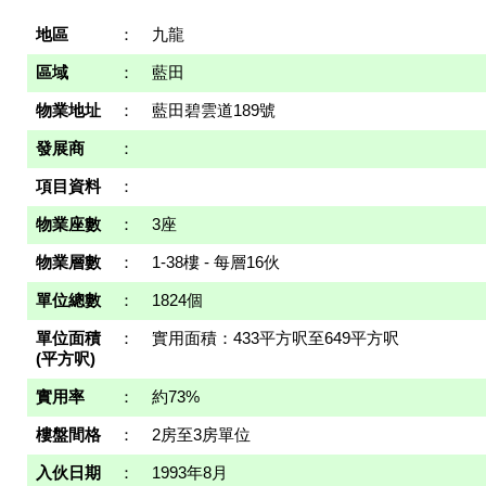
地區
：
九龍
區域
：
藍田
物業地址
：
藍田碧雲道189號
發展商
：
項目資料
：
物業座數
：
3座
物業層數
：
1-38樓 - 每層16伙
單位總數
：
1824個
單位面積
：
實用面積：433平方呎至649平方呎
(平方呎)
實用率
：
約73%
樓盤間格
：
2房至3房單位
入伙日期
：
1993年8月