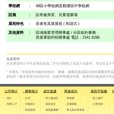
學校網
：
48區小學校網及觀塘區中學校網
設施
：
設有健身室、兒童遊樂場
屋苑特色
：
居者有其屋屋苑 ( 和諧式 )
其他資料
：
區域物業管理辦事處 / 分區租約事務：
房屋署順利邨辦事處 電話：2341 8286
免責聲明:
本宣傳資料只可作宣傳及推廣二手住宅物業之用及只供參考，而並非及不
* 本廣告 / 宣傳資料內載列的相片、圖像、繪圖或素描顯示的純屬畫家
家如欲了解本發展項目的詳情，請參閱售樓說明書。發展商亦建議買方到
公司簡介
- 樓盤推介
成交速遞
周邊資訊
屋苑平面圖
- 簡介
- 住宅
- 田土廳成交
- 學校網
- 私人樓宇
- 招聘人才
- 筍盤推介
- 最新成交
- 交通網絡
- 公營房屋
- 快速搜尋
- 屋苑數據圖
- 東九龍未來發展