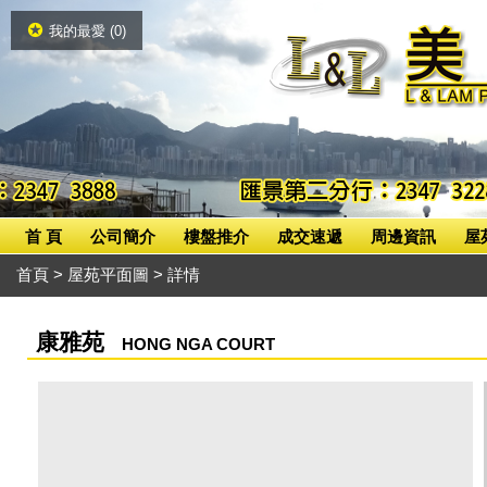
我的最愛 (
0
)
首 頁
公司簡介
樓盤推介
成交速遞
周邊資訊
屋
首頁
>
屋苑平面圖
> 詳情
康雅苑
HONG NGA COURT