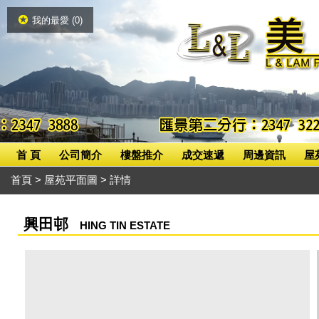
我的最愛 (
0
)
首 頁
公司簡介
樓盤推介
成交速遞
周邊資訊
屋
首頁
>
屋苑平面圖
> 詳情
興田邨
HING TIN ESTATE