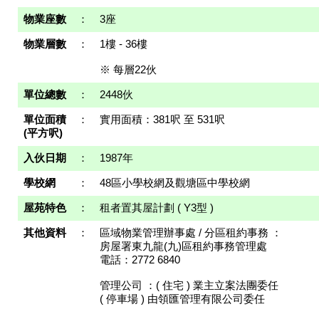
物業座數
：
3座
物業層數
：
1樓 - 36樓
※ 每層22伙
單位總數
：
2448伙
單位面積
：
實用面積：381呎 至 531呎
(平方呎)
入伙日期
：
1987年
學校網
：
48區小學校網及觀塘區中學校網
屋苑特色
：
租者置其屋計劃 ( Y3型 )
其他資料
：
區域物業管理辦事處 / 分區租約事務 ：
房屋署東九龍(九)區租約事務管理處
電話：2772 6840
管理公司 ：( 住宅 ) 業主立案法團委任
( 停車場 ) 由領匯管理有限公司委任