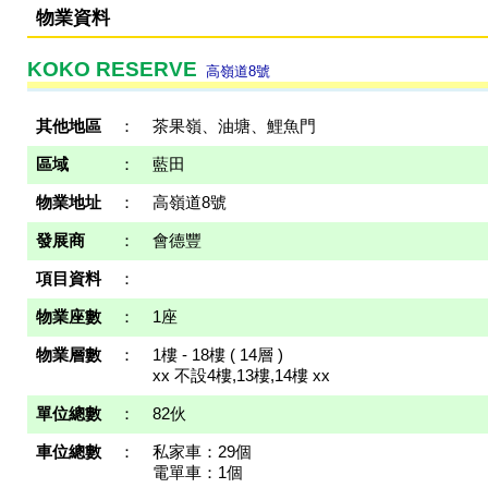
物業資料
KOKO RESERVE
高嶺道8號
其他地區
：
茶果嶺、油塘、鯉魚門
區域
：
藍田
物業地址
：
高嶺道8號
發展商
：
會德豐
項目資料
：
物業座數
：
1座
物業層數
：
1樓 - 18樓 ( 14層 )
xx 不設4樓,13樓,14樓 xx
單位總數
：
82伙
車位總數
：
私家車：29個
電單車：1個