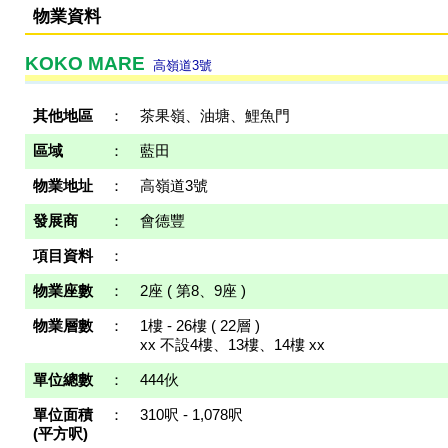
物業資料
KOKO MARE
高嶺道3號
其他地區
：
茶果嶺、油塘、鯉魚門
區域
：
藍田
物業地址
：
高嶺道3號
發展商
：
會德豐
項目資料
：
物業座數
：
2座 ( 第8、9座 )
物業層數
：
1樓 - 26樓 ( 22層 )
xx 不設4樓、13樓、14樓 xx
單位總數
：
444伙
單位面積
：
310呎 - 1,078呎
(平方呎)