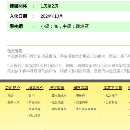
樓盤間格
：
1房至2房
入伙日期
：
2024年10月
學校網
：
小學：48，中學：觀塘區
免責聲明:
本宣傳資料只可作宣傳及推廣二手住宅物業之用及只供參考，而並非及不
* 本廣告 / 宣傳資料內載列的相片、圖像、繪圖或素描顯示的純屬畫家
家如欲了解本發展項目的詳情，請參閱售樓說明書。發展商亦建議買方到
公司簡介
- 樓盤推介
成交速遞
周邊資訊
屋苑平面圖
- 簡介
- 住宅
- 田土廳成交
- 學校網
- 私人樓宇
- 招聘人才
- 筍盤推介
- 最新成交
- 交通網絡
- 公營房屋
- 快速搜尋
- 屋苑數據圖
- 東九龍未來發展
- 網上估價