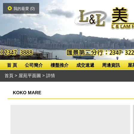
我的最愛 (
0
)
首 頁
公司簡介
樓盤推介
成交速遞
周邊資訊
屋
首頁
>
屋苑平面圖
> 詳情
KOKO MARE