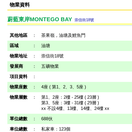
物業資料
蔚藍東岸MONTEGO BAY
崇信街18號
其他地區
：
茶果嶺，油塘及鯉魚門
區域
：
油塘
物業地址
：
崇信街18號
發展商
：
五礦物業
項目資料
：
物業座數
：
4座 ( 第1、2、3、5座 )
物業層數
：
第1、2座：2樓 - 25樓 ( 23層 )
第3、5座：3樓 - 31樓 ( 29層 )
xx 不設4樓、13樓、14樓、24樓 xx
單位總數
：
688伙
車位總數
：
私家車：123個