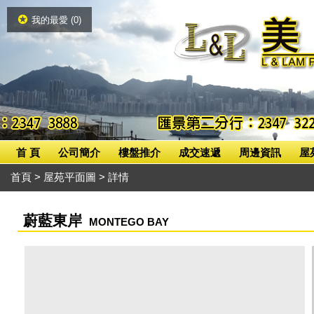
我的最愛 (
0
)
首 頁
公司簡介
樓盤推介
成交速遞
周邊資訊
屋
首頁
>
屋苑平面圖
> 詳情
蔚藍東岸
MONTEGO BAY