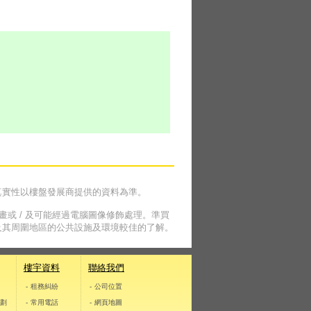
真實性以樓盤發展商提供的資料為準。
畫或 / 及可能經過電腦圖像修飾處理。準買
及其周圍地區的公共設施及環境較佳的了解。
樓宇資料
聯絡我們
- 租務糾紛
- 公司位置
計劃
- 常用電話
- 網頁地圖