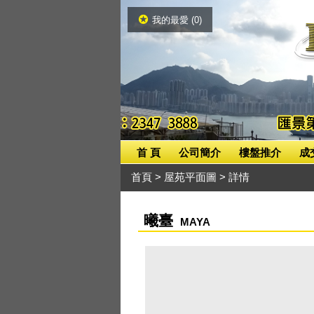
我的最愛 (
0
)
首 頁
公司簡介
樓盤推介
成
首頁
>
屋苑平面圖
> 詳情
曦臺
MAYA