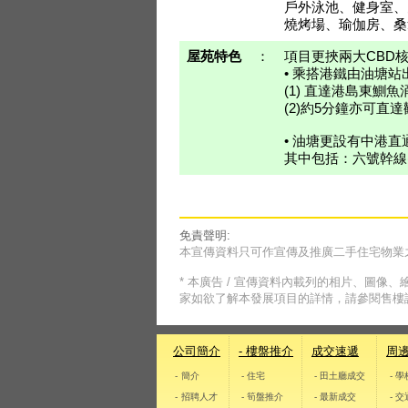
戶外泳池、健身室、
燒烤場、瑜伽房、桑
屋苑特色
：
項目更挾兩大CBD
• 乘搭港鐵由油塘站
(1) 直達港島東鰂魚
(2)約5分鐘亦可直達
• 油塘更設有中港
其中包括：六號幹線
免責聲明:
本宣傳資料只可作宣傳及推廣二手住宅物業
* 本廣告 / 宣傳資料內載列的相片、圖
家如欲了解本發展項目的詳情，請參閱售樓
公司簡介
- 樓盤推介
成交速遞
周
- 簡介
- 住宅
- 田土廳成交
- 
- 招聘人才
- 筍盤推介
- 最新成交
- 