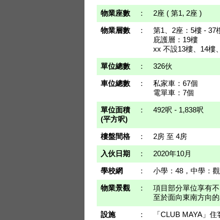
物業座數
：
2座 ( 第1, 2座 )
物業層數
：
第1、2座：5樓 - 37樓 
庇護層：19樓
xx 不設13樓、14樓、
單位總數
：
326伙
車位總數
：
私家車：67個
電單車：7個
單位面積
：
492呎 - 1,838呎
(平方呎)
樓盤間格
：
2房 至 4房
入伙日期
：
2020年10月
學校網
：
小學：48，中學：
物業景觀
：
項目部分單位享有不
至於面向東南方向的
設施
：
「CLUB MAYA