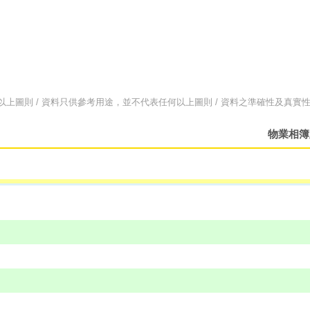
以上圖則 / 資料只供參考用途，並不代表任何以上圖則 / 資料之準確性及真實
物業相簿