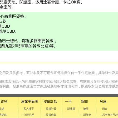
兒童天地、閱讀室、多用途宴會廳、卡拉OK房、
拿室等。
核心商業區優勢；
出發
涌CBD
觀塘CBD。
直通巴士總站，鄰近多條重要幹線，
(西九龍和將軍澳的幹線公路)等。
之用及只供參考，而並非及不可用作宣傳推廣任何一手住宅物業，其準確性及
像、繪圖或素描顯示的純屬畫家對該發展地盤之想像感覺。有關圖片並非按照比例繪
說明書。發展商亦建議買方到該發展地盤作實地考察，以獲取對該發展地盤以
邊資訊
屋苑平面圖
按揭計款
一手
新聞
居屋
學校網
- 私人樓宇
- 按揭計算
- 新樓盤
- 地產
- 簡介
交通網絡
- 公營房屋
- 按揭借貨
- 新條例
- 居者有其屋