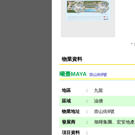
*
物業資料
曦臺MAYA
崇山街8號
地區
：
九龍
區域
：
油塘
物業地址
：
崇山街8號
發展商
：
旭暉集團、宏安地產
項目資料
：