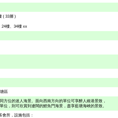
( 33層 )
24樓、34樓 xx
觀塘區
同方位的迷人海景。面向西南方向的單位可享醉人維港景致，
單位，則可欣賞到遼闊的鯉魚門海景，盡享藍塘海峽的景致。
」住客會所，設施包括：