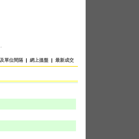
性。
及單位間隔
|
網上搵盤
|
最新成交