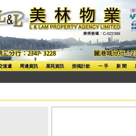
交速遞
周邊資訊
屋苑資訊
按揭計款
一 手
新 聞