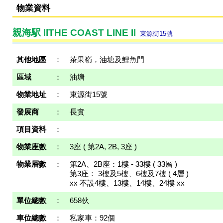
物業資料
親海駅 llTHE COAST LINE Il
東源街15號
其他地區
：
茶果嶺，油塘及鯉魚門
區域
：
油塘
物業地址
：
東源街15號
發展商
：
長實
項目資料
：
物業座數
：
3座 ( 第2A, 2B, 3座 )
物業層數
：
第2A、2B座：1樓 - 33樓 ( 33層 )
第3座： 3樓及5樓、6樓及7樓 ( 4層 )
xx 不設4樓、13樓、14樓、24樓 xx
單位總數
：
658伙
車位總數
：
私家車：92個