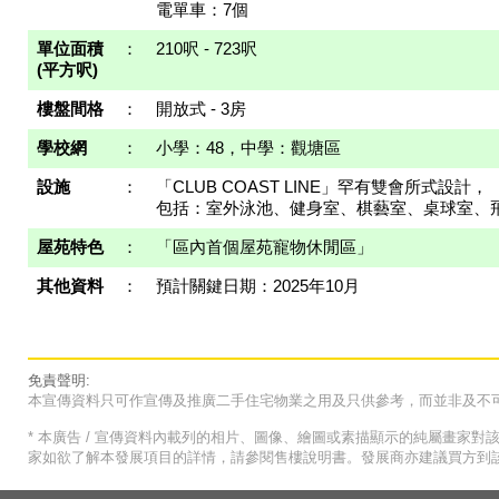
電單車：7個
單位面積
：
210呎 - 723呎
(平方呎)
樓盤間格
：
開放式 - 3房
學校網
：
小學：48，中學：觀塘區
設施
：
「CLUB COAST LINE」罕有雙會所式設計，
包括：室外泳池、健身室、棋藝室、桌球室、
屋苑特色
：
「區內首個屋苑寵物休閒區」
其他資料
：
預計關鍵日期：2025年10月
免責聲明:
本宣傳資料只可作宣傳及推廣二手住宅物業之用及只供參考，而並非及不
* 本廣告 / 宣傳資料內載列的相片、圖像、繪圖或素描顯示的純屬畫家
家如欲了解本發展項目的詳情，請參閱售樓說明書。發展商亦建議買方到