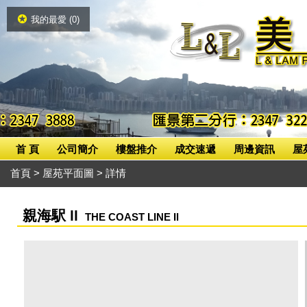
我的最愛 (
0
)
首 頁
公司簡介
樓盤推介
成交速遞
周邊資訊
屋
首頁
>
屋苑平面圖
> 詳情
親海駅 ll
THE COAST LINE Il