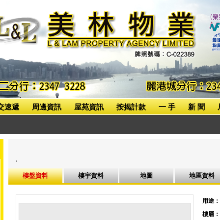
交速遞
周邊資訊
屋苑資訊
按揭計款
一 手
新 聞
,
樓盤資料
樓宇資料
地圖
地區資料
用途：
樓層：