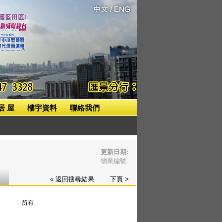
居 屋
樓宇資料
聯絡我們
更新日期:
物業編號:
« 返回搜尋結果
下頁 >
所有