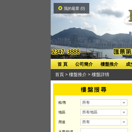
我的最愛 (
0
)
首 頁
公司簡介
樓盤推介
成
首頁
>
樓盤推介
> 樓盤詳情
所有
租/售
所有地區
地區
所有
用途
大廈/街道