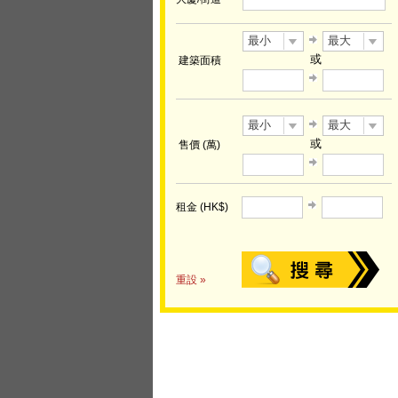
最小
最大
或
建築面積
最小
最大
或
售價 (萬)
租金 (HK$)
重設 »