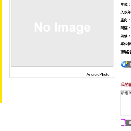
單位：
入伙年
座向：
間隔：
裝修：
單位特
聯絡
AndroidPhoto
我的
新增